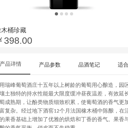
橡木桶珍藏
￥398.00
产品详情
产品参数
品酒笔记
适
用瑞峰葡萄酒庄十五年以上树龄的葡萄用心酿造，园
壤土独特的持水性能最大限度缓冲昼夜温差，有效延
萄成熟期，让酚类物质细致积累，使葡萄酒的香气更
富复杂。经过地下酒窖
12
个月法国橡木桶中陈酿，在
的果香基础上增加了优雅的烘焙和丁香的香气。果香