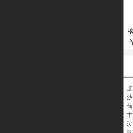
选
沙
葡
丰
泼